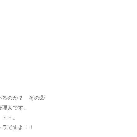
いるのか？ その②
管理人です。
・・・。
トラですよ！！