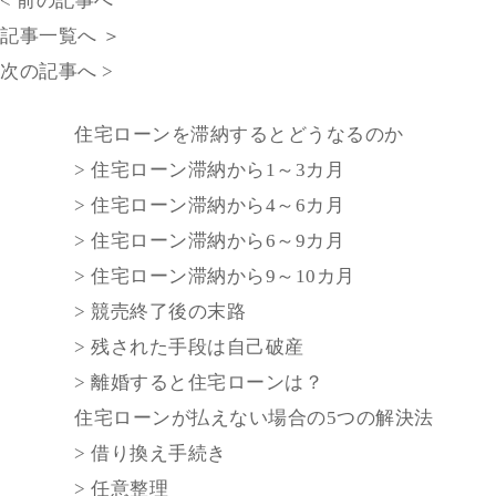
< 前の記事へ
記事一覧へ ＞
次の記事へ >
住宅ローンを滞納するとどうなるのか
> 住宅ローン滞納から1～3カ月
> 住宅ローン滞納から4～6カ月
> 住宅ローン滞納から6～9カ月
> 住宅ローン滞納から9～10カ月
> 競売終了後の末路
> 残された手段は自己破産
> 離婚すると住宅ローンは？
住宅ローンが払えない場合の5つの解決法
> 借り換え手続き
> 任意整理