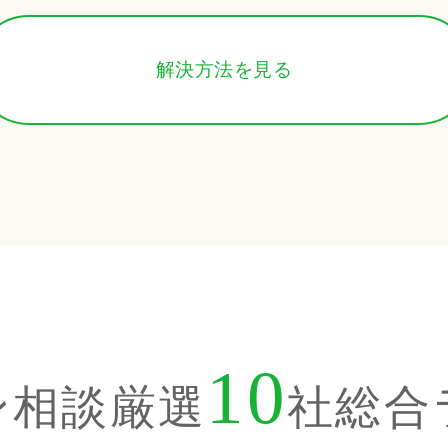
解決方法を見る
10
ン相談厳選
社
総合