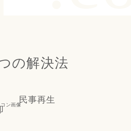
つの解決法
民事再生
却