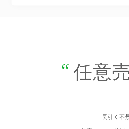
任意
長引く不