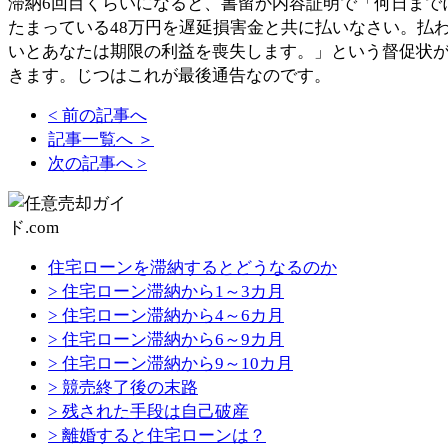
滞納6回目くらいになると、書留か内容証明で「何日まで
たまっている48万円を遅延損害金と共に払いなさい。払
いとあなたは期限の利益を喪失します。」という督促状
きます。じつはこれが最後通告なのです。
< 前の記事へ
記事一覧へ ＞
次の記事へ >
住宅ローンを滞納するとどうなるのか
> 住宅ローン滞納から1～3カ月
> 住宅ローン滞納から4～6カ月
> 住宅ローン滞納から6～9カ月
> 住宅ローン滞納から9～10カ月
> 競売終了後の末路
> 残された手段は自己破産
> 離婚すると住宅ローンは？