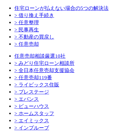
住宅ローンが払えない場合の5つの解決法
> 借り換え手続き
> 任意整理
> 民事再生
> 不動産の買戻し
> 任意売却
任意売却相談厳選10社
> みどり住宅ローン相談所
> 全日本任意売却支援協会
> 任意売却119番
> ライビックス住販
> プレステージ
> エバンス
> ビューハウス
> ホームスタッフ
> エイミックス
> インプルーブ