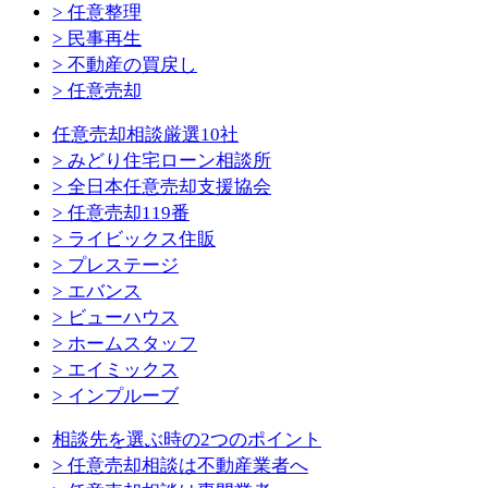
> 任意整理
> 民事再生
> 不動産の買戻し
> 任意売却
任意売却相談厳選10社
> みどり住宅ローン相談所
> 全日本任意売却支援協会
> 任意売却119番
> ライビックス住販
> プレステージ
> エバンス
> ビューハウス
> ホームスタッフ
> エイミックス
> インプルーブ
相談先を選ぶ時の2つのポイント
> 任意売却相談は不動産業者へ