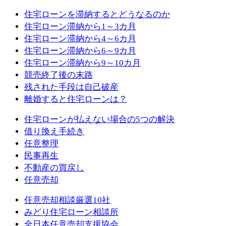
住宅ローンを滞納するとどうなるのか
住宅ローン滞納から1～3カ月
住宅ローン滞納から4～6カ月
住宅ローン滞納から6～9カ月
住宅ローン滞納から9～10カ月
競売終了後の末路
残された手段は自己破産
離婚すると住宅ローンは？
住宅ローンが払えない場合の5つの解決
借り換え手続き
任意整理
民事再生
不動産の買戻し
任意売却
任意売却相談厳選10社
みどり住宅ローン相談所
全日本任意売却支援協会