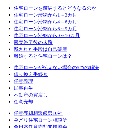
住宅ローンを滞納するとどうなるのか
住宅ローン滞納から1～3カ月
住宅ローン滞納から4～6カ月
住宅ローン滞納から6～9カ月
住宅ローン滞納から9～10カ月
競売終了後の末路
残された手段は自己破産
離婚すると住宅ローンは？
住宅ローンが払えない場合の5つの解決
借り換え手続き
任意整理
民事再生
不動産の買戻し
任意売却
任意売却相談厳選10社
みどり住宅ローン相談所
全日本任意売却支援協会