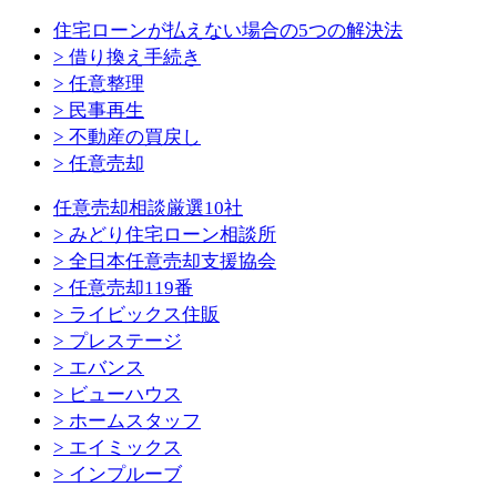
住宅ローンが払えない場合の5つの解決法
> 借り換え手続き
> 任意整理
> 民事再生
> 不動産の買戻し
> 任意売却
任意売却相談厳選10社
> みどり住宅ローン相談所
> 全日本任意売却支援協会
> 任意売却119番
> ライビックス住販
> プレステージ
> エバンス
> ビューハウス
> ホームスタッフ
> エイミックス
> インプルーブ