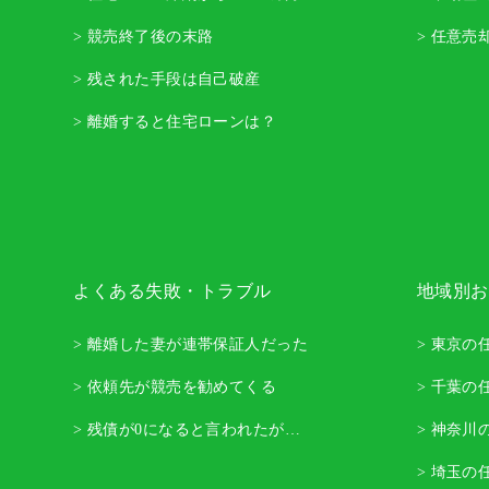
> 競売終了後の末路
> 任意売
> 残された手段は自己破産
> 離婚すると住宅ローンは？
よくある失敗・トラブル
地域別お
> 離婚した妻が連帯保証人だった
> 東京の
> 依頼先が競売を勧めてくる
> 千葉の
> 残債が0になると言われたが…
> 神奈川
> 埼玉の