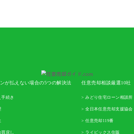
ンが払えない場合の5つの解決法
任意売却相談厳選10社
え手続き
> みどり住宅ローン相談所
理
> 全日本任意売却支援協会
生
> 任意売却119番
の買戻し
> ライビックス住販