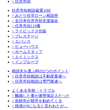
> 任意売却
任意売却相談厳選10社
> みどり住宅ローン相談所
> 全日本任意売却支援協会
> 任意売却119番
> ライビックス住販
> プレステージ
> エバンス
> ビューハウス
> ホームスタッフ
> エイミックス
> インプルーブ
相談先を選ぶ時の2つのポイント
> 任意売却相談は不動産業者へ
> 任意売却相談は専門業者へ
よくある失敗・トラブル
> 離婚した妻が連帯保証人だった
> 依頼先が競売を勧めてくる
> 残債が0になると言われたが…