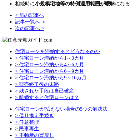
相続時に
小規模宅地等の特例適用範囲が曖昧
になる
< 前の記事へ
記事一覧へ ＞
次の記事へ >
住宅ローンを滞納するとどうなるのか
> 住宅ローン滞納から1～3カ月
> 住宅ローン滞納から4～6カ月
> 住宅ローン滞納から6～9カ月
> 住宅ローン滞納から9～10カ月
> 競売終了後の末路
> 残された手段は自己破産
> 離婚すると住宅ローンは？
住宅ローンが払えない場合の5つの解決法
> 借り換え手続き
> 任意整理
> 民事再生
> 不動産の買戻し