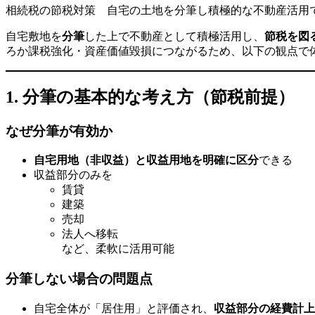
相続税の節税対策 自宅の土地を分筆し積極的な不動産活用
自宅敷地を
分筆
した上で不動産として積極活用し、
節税を図
ろか課税強化・資産価値毀損につながるため、以下の観点で
1. 分筆の基本的な考え方（節税前提）
なぜ分筆が有効か
自宅用地（非収益）と収益用地を明確に区分
できる
収益部分のみを
賃貸
建築
売却
法人へ移転
など、柔軟に活用可能
分筆しない場合の問題点
自宅全体が「居住用」と評価され、
収益部分の経費計上