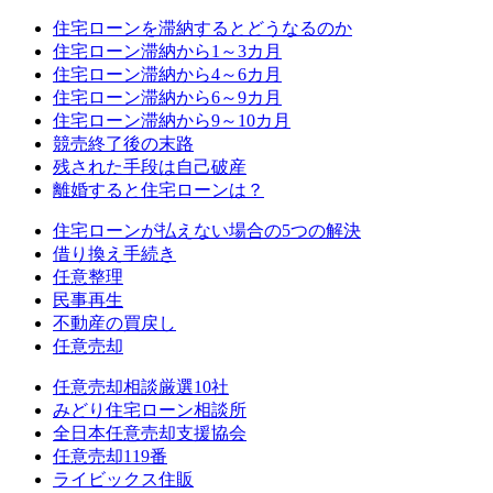
住宅ローンを滞納するとどうなるのか
住宅ローン滞納から1～3カ月
住宅ローン滞納から4～6カ月
住宅ローン滞納から6～9カ月
住宅ローン滞納から9～10カ月
競売終了後の末路
残された手段は自己破産
離婚すると住宅ローンは？
住宅ローンが払えない場合の5つの解決
借り換え手続き
任意整理
民事再生
不動産の買戻し
任意売却
任意売却相談厳選10社
みどり住宅ローン相談所
全日本任意売却支援協会
任意売却119番
ライビックス住販