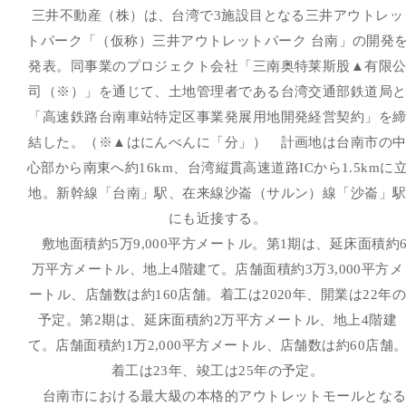
三井不動産（株）は、台湾で3施設目となる三井アウトレッ
トパーク「（仮称）三井アウトレットパーク 台南」の開発
発表。同事業のプロジェクト会社「三南奥特莱斯股▲有限
司（※）」を通じて、土地管理者である台湾交通部鉄道局
「高速鉄路台南車站特定区事業発展用地開発経営契約」を
結した。（※▲はにんべんに「分」） 計画地は台南市の
心部から南東へ約16km、台湾縦貫高速道路ICから1.5kmに
地。新幹線「台南」駅、在来線沙崙（サルン）線「沙崙」
にも近接する。
敷地面積約5万9,000平方メートル。第1期は、延床面積約
万平方メートル、地上4階建て。店舗面積約3万3,000平方メ
ートル、店舗数は約160店舗。着工は2020年、開業は22年の
予定。第2期は、延床面積約2万平方メートル、地上4階建
て。店舗面積約1万2,000平方メートル、店舗数は約60店舗
着工は23年、竣工は25年の予定。
台南市における最大級の本格的アウトレットモールとな