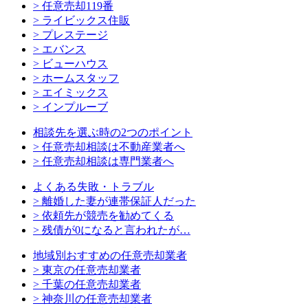
> 任意売却119番
> ライビックス住販
> プレステージ
> エバンス
> ビューハウス
> ホームスタッフ
> エイミックス
> インプルーブ
相談先を選ぶ時の2つのポイント
> 任意売却相談は不動産業者へ
> 任意売却相談は専門業者へ
よくある失敗・トラブル
> 離婚した妻が連帯保証人だった
> 依頼先が競売を勧めてくる
> 残債が0になると言われたが…
地域別おすすめの任意売却業者
> 東京の任意売却業者
> 千葉の任意売却業者
> 神奈川の任意売却業者