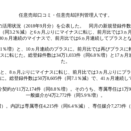
任意売却口コミ・任意売却評判管理人です。
用状況（2018年9月分）を公表した。 同月の新規登録件数は45
（同3.2％減）と6ヵ月ぶりにマイナスに転じ、前月比では3ヵ月ぶ
30ヵ月連続のマイナスで、前月比では6ヵ月連続してプラスと
.1％増）と、10ヵ月連続のプラスに。前月比では再びプラスに転
に転じた。総登録件数は34万1,033件（同6.8％増）と17
た。
）と、8ヵ月ぶりにマイナスに転じ、前月比では3ヵ月ぶりにプラス
。総登録件数は50万8,605件（同7.1％減）で、41ヵ月連
万2,174件（同8.8％増）。そのうち、専属専任は1万9,520
一般媒介が4万2,772件（同5.9％増）。
。内訳は専属専任4,215件（同6.4％減）、専任媒介7,273件（