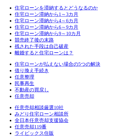
住宅ローンを滞納するとどうなるのか
住宅ローン滞納から1～3カ月
住宅ローン滞納から4～6カ月
住宅ローン滞納から6～9カ月
住宅ローン滞納から9～10カ月
競売終了後の末路
残された手段は自己破産
離婚すると住宅ローンは？
住宅ローンが払えない場合の5つの解決
借り換え手続き
任意整理
民事再生
不動産の買戻し
任意売却
任意売却相談厳選10社
みどり住宅ローン相談所
全日本任意売却支援協会
任意売却119番
ライビックス住販