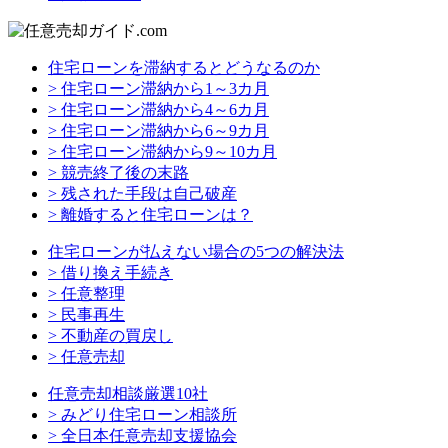
住宅ローンを滞納するとどうなるのか
> 住宅ローン滞納から1～3カ月
> 住宅ローン滞納から4～6カ月
> 住宅ローン滞納から6～9カ月
> 住宅ローン滞納から9～10カ月
> 競売終了後の末路
> 残された手段は自己破産
> 離婚すると住宅ローンは？
住宅ローンが払えない場合の5つの解決法
> 借り換え手続き
> 任意整理
> 民事再生
> 不動産の買戻し
> 任意売却
任意売却相談厳選10社
> みどり住宅ローン相談所
> 全日本任意売却支援協会