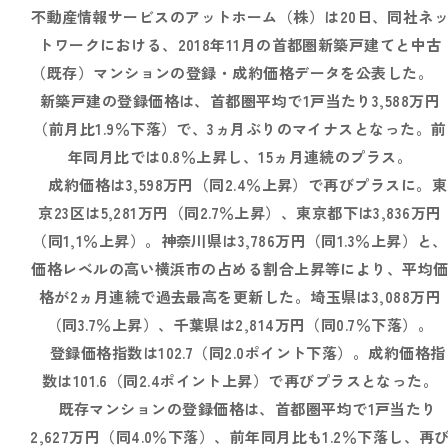
不動産情報サービスのアットホーム（株）は20日、同社ネ
トワークにおける、2018年11月の首都圏新築戸建てと中古
（既存）マンションの登録・成約価格データを公表した
新築戸建の登録価格は、首都圏平均で1戸当たり3,588万円
（前月比1.9％下落）で、3ヵ月ぶりのマイナスとなった。前
年同月比では0.8％上昇し、15ヵ月連続のプラス。
成約価格は3,598万円（同2.4％上昇）で再びプラスに。東
京23区は5,281万円（同2.7％上昇）、東京都下は3,836万円
（同1,1％上昇）。神奈川県は3,786万円（同1.3％上昇）と、
価格レベルの高い横浜市の占める割合上昇等により、平均
格が2ヵ月連続で過去最高を更新した。埼玉県は3,088万円
（同3.7％上昇）、千葉県は2,814万円（同0.7％下落）。
登録価格指数は102.7（同2.0ポイント下落）。成約価格指
数は101.6（同2.4ポイント上昇）で再びプラスとなった。
既存マンションの登録価格は、首都圏平均で1戸当たり
2,627万円（同4.0％下落）、前年同月比も1.2％下落し、再