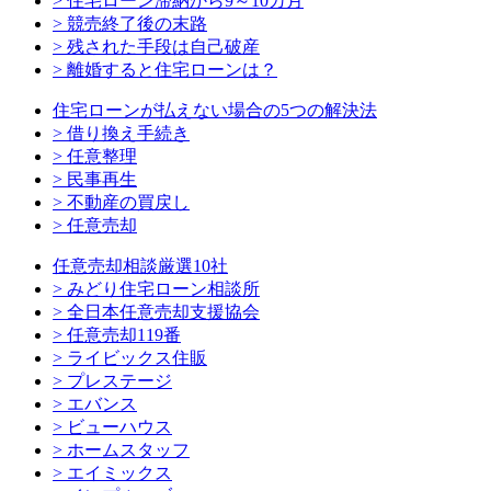
> 住宅ローン滞納から9～10カ月
> 競売終了後の末路
> 残された手段は自己破産
> 離婚すると住宅ローンは？
住宅ローンが払えない場合の5つの解決法
> 借り換え手続き
> 任意整理
> 民事再生
> 不動産の買戻し
> 任意売却
任意売却相談厳選10社
> みどり住宅ローン相談所
> 全日本任意売却支援協会
> 任意売却119番
> ライビックス住販
> プレステージ
> エバンス
> ビューハウス
> ホームスタッフ
> エイミックス