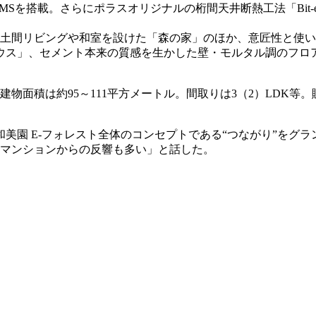
Sを搭載。さらにポラスオリジナルの桁間天井断熱工法「Bit-
土間リビングや和室を設けた「森の家」のほか、意匠性と使い
ウス」、セメント本来の質感を生かした壁・モルタル調のフロ
建物面積は約95～111平方メートル。間取りは3（2）LDK等。販売
美園 E-フォレスト全体のコンセプトである“つながり”をグ
のマンションからの反響も多い」と話した。