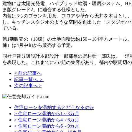
建物には太陽光発電、ハイブリッド給湯・暖房システム、HEM
ま版グレード2」に適合する仕様とした。
内装は3つのプランを用意。フロアや壁から天井を木目とし、
し、キッチンスタジオのような空間を創出した「スタジオハ
ている。
第1期販売の（18棟）の土地面積は約150～184平方メートル。
棟）は4月中旬から販売する予定。
同社戸建分譲設計本部設計一部部長の野村壮一郎氏は、「浦和
を表現した。これまでに257組の集客があり、都内や駅周辺
< 前の記事へ
記事一覧へ ＞
次の記事へ >
住宅ローンを滞納するとどうなるのか
> 住宅ローン滞納から1～3カ月
> 住宅ローン滞納から4～6カ月
> 住宅ローン滞納から6～9カ月