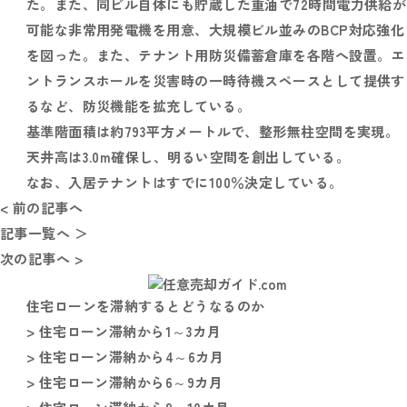
た。また、同ビル自体にも貯蔵した重油で72時間電力供給が
可能な非常用発電機を用意、大規模ビル並みのBCP対応強化
を図った。また、テナント用防災備蓄倉庫を各階へ設置。エ
ントランスホールを災害時の一時待機スペースとして提供す
るなど、防災機能を拡充している。
基準階面積は約793平方メートルで、整形無柱空間を実現。
天井高は3.0m確保し、明るい空間を創出している。
なお、入居テナントはすでに100％決定している。
< 前の記事へ
記事一覧へ ＞
次の記事へ >
住宅ローンを滞納するとどうなるのか
> 住宅ローン滞納から1～3カ月
> 住宅ローン滞納から4～6カ月
> 住宅ローン滞納から6～9カ月