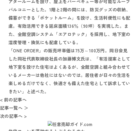
アタールームを設け、屋上をバーベキュー等が可能なルーフ
バルコニーとした。1階と2階の間には、防災グッズの収納、
備蓄ができる「ポケットルーム」を設け、生活利便性にも配
慮。有効活用できる延床面積136％（90坪）を実現した。ま
た、全館空調システム「エアロテック」を採用し、地下室の
湿度管理・換気にも配慮している。
「ONE ORDER」の販売坪単価は75万～100万円。同日会見
した同社代表取締役社長の加藤博文氏は、「有活提案として
地下室を設けた住宅はよくあるが、全館空調と組み合わせて
いるメーカーは他社にはないのでは。居住者が日々の生活を
楽しめるだけでなく、快適さも備えた住宅として訴求してい
きたい」と述べた。
< 前の記事へ
記事一覧へ ＞
次の記事へ >