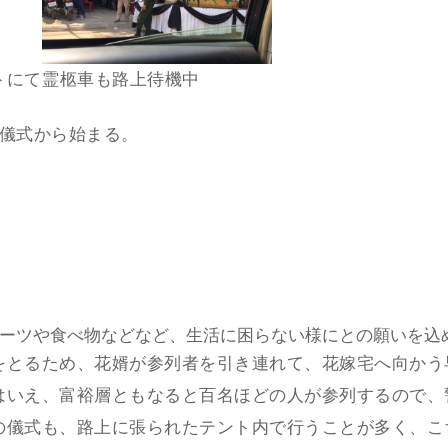
トにて
霊柩車も路上待機中
と儀式から始まる。
ーツや食べ物などなど、生活に困らない様にとの願いを込
をとるため、花婿が参列者を引き連れて、花嫁宅へ向かう
はいえ、富裕層ともなると百名ほどの人が参列するので、
の儀式も、路上に張られたテント内で行うことが多く、こ