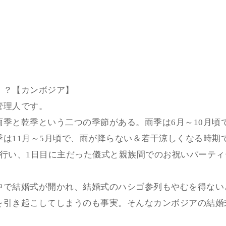
！？【カンボジア】
管理人です。
雨季と乾季という二つの季節がある。雨季は6月～10月頃
季は11月～5月頃で、雨が降らない＆若干涼しくなる時期
て行い、1日目に主だった儀式と親族間でのお祝いパーティ
中で結婚式が開かれ、結婚式のハシゴ参列もやむを得ない
を引き起こしてしまうのも事実。そんなカンボジアの結婚