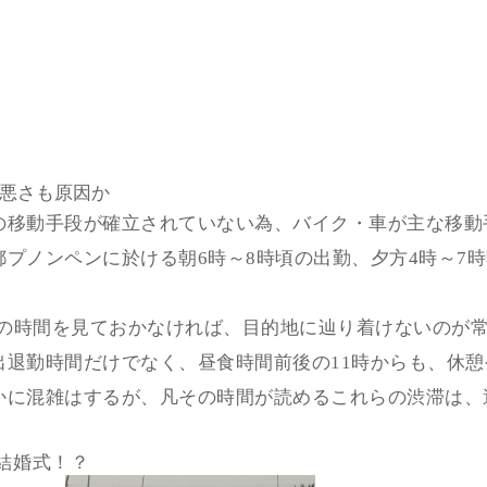
悪さも原因か
の移動手段が確立されていない為、バイク・車が主な移動
プノンペンに於ける朝6時～8時頃の出勤、夕方4時～7
上の時間を見ておかなければ、目的地に辿り着けないのが
出退勤時間だけでなく、昼食時間前後の11時からも、休
かに混雑はするが、凡その時間が読めるこれらの渋滞は、
結婚式！？