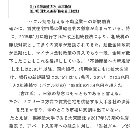
バブル期を超える不動産業への新規融資
確かに、賃貸住宅市場は供給過剰の懸念が高まっている。
に、2015年1月に施行された改正相続税法により、相続税の
節税対策として多くの貸家が建設されてきた。超低金利政
が長期化し、マイナス金利政策の導入でもう一段、金利が
下したこともこれを後押ししている。「不動産業への新規
し出しは2009年以降、国内銀行、信用金庫ともに拡大を続
け、銀行の新規融資は2015年は10.7兆円、2016年は12.3兆円
と2年連続で（バブル期の）1989年の10.4兆円を超えた」
（古江氏）。日銀の懸念はもっともであると言える。
ただ、サブリース方式で賃貸住宅を供給する大手各社の決
を見るかぎり、今のところ市場に変調は出ていない。
たとえば、業界最大手である大東建託は2017年3月期の決算
発表で、アパート入居率への懸念に対し、「当社グループ