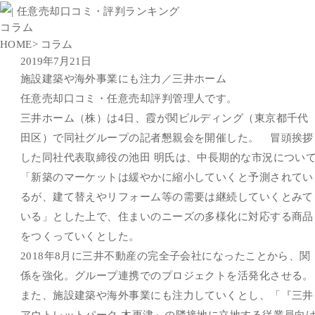
コラム
HOME
> コラム
2019年7月21日
施設建築や海外事業にも注力／三井ホーム
任意売却口コミ・任意売却評判管理人です。
三井ホーム（株）は4日、霞が関ビルディング（東京都千代
田区）で同社グループの記者懇親会を開催した。 冒頭挨拶
した同社代表取締役の池田 明氏は、中長期的な市況につい
「新築のマーケットは緩やかに縮小していくと予測されてい
るが、建て替えやリフォーム等の需要は継続していくとみて
いる」とした上で、住まいのニーズの多様化に対応する商品
をつくっていくとした。
2018年8月に三井不動産の完全子会社になったことから、関
係を強化。グループ連携でのプロジェクトを活発化させる。
また、施設建築や海外事業にも注力していくとし、「『三井
アウトレットパーク 木更津』の隣接地に立地する従業員向