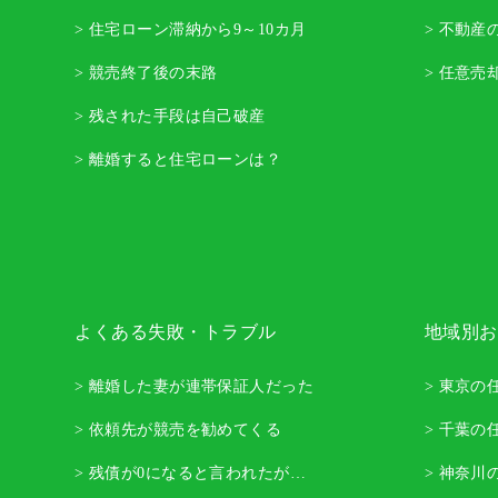
> 住宅ローン滞納から9～10カ月
> 不動産
> 競売終了後の末路
> 任意売
> 残された手段は自己破産
> 離婚すると住宅ローンは？
よくある失敗・トラブル
地域別お
> 離婚した妻が連帯保証人だった
> 東京の
> 依頼先が競売を勧めてくる
> 千葉の
> 残債が0になると言われたが…
> 神奈川