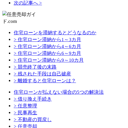
次の記事へ >
住宅ローンを滞納するとどうなるのか
> 住宅ローン滞納から1～3カ月
> 住宅ローン滞納から4～6カ月
> 住宅ローン滞納から6～9カ月
> 住宅ローン滞納から9～10カ月
> 競売終了後の末路
> 残された手段は自己破産
> 離婚すると住宅ローンは？
住宅ローンが払えない場合の5つの解決法
> 借り換え手続き
> 任意整理
> 民事再生
> 不動産の買戻し
> 任意売却