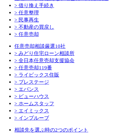
> 借り換え手続き
> 任意整理
> 民事再生
> 不動産の買戻し
> 任意売却
任意売却相談厳選10社
> みどり住宅ローン相談所
> 全日本任意売却支援協会
> 任意売却119番
> ライビックス住販
> プレステージ
> エバンス
> ビューハウス
> ホームスタッフ
> エイミックス
> インプルーブ
相談先を選ぶ時の2つのポイント