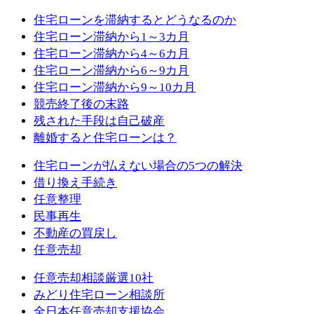
住宅ローンを滞納するとどうなるのか
住宅ローン滞納から1～3カ月
住宅ローン滞納から4～6カ月
住宅ローン滞納から6～9カ月
住宅ローン滞納から9～10カ月
競売終了後の末路
残された手段は自己破産
離婚すると住宅ローンは？
住宅ローンが払えない場合の5つの解決
借り換え手続き
任意整理
民事再生
不動産の買戻し
任意売却
任意売却相談厳選10社
みどり住宅ローン相談所
全日本任意売却支援協会