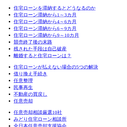
住宅ローンを滞納するとどうなるのか
住宅ローン滞納から1～3カ月
住宅ローン滞納から4～6カ月
住宅ローン滞納から6～9カ月
住宅ローン滞納から9～10カ月
競売終了後の末路
残された手段は自己破産
離婚すると住宅ローンは？
住宅ローンが払えない場合の5つの解決
借り換え手続き
任意整理
民事再生
不動産の買戻し
任意売却
任意売却相談厳選10社
みどり住宅ローン相談所
全日本任意売却支援協会