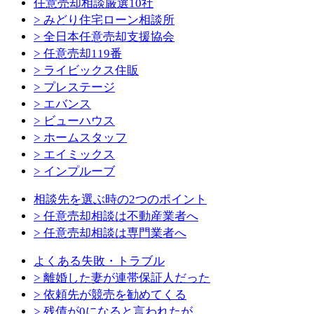
任意売却相談厳選10社
> みどり住宅ローン相談所
> 全日本任意売却支援協会
> 任意売却119番
> ライビックス住販
> プレステージ
> エバンス
> ビューハウス
> ホームスタッフ
> エイミックス
> インプルーブ
相談先を選ぶ時の2つのポイント
> 任意売却相談は不動産業者へ
> 任意売却相談は専門業者へ
よくある失敗・トラブル
> 離婚した妻が連帯保証人だった
> 依頼先が競売を勧めてくる
> 残債が0になると言われたが…