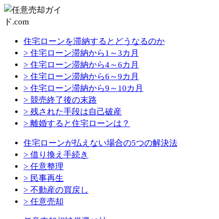
住宅ローンを滞納するとどうなるのか
> 住宅ローン滞納から1～3カ月
> 住宅ローン滞納から4～6カ月
> 住宅ローン滞納から6～9カ月
> 住宅ローン滞納から9～10カ月
> 競売終了後の末路
> 残された手段は自己破産
> 離婚すると住宅ローンは？
住宅ローンが払えない場合の5つの解決法
> 借り換え手続き
> 任意整理
> 民事再生
> 不動産の買戻し
> 任意売却