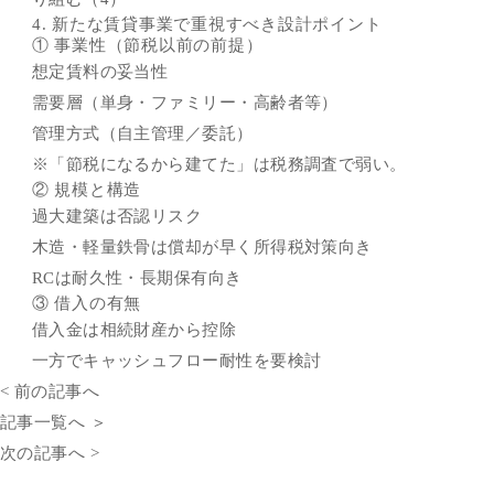
4. 新たな賃貸事業で重視すべき設計ポイント
① 事業性（節税以前の前提）
想定賃料の妥当性
需要層（単身・ファミリー・高齢者等）
管理方式（自主管理／委託）
※「節税になるから建てた」は税務調査で弱い。
② 規模と構造
過大建築は否認リスク
木造・軽量鉄骨は償却が早く所得税対策向き
RCは耐久性・長期保有向き
③ 借入の有無
借入金は相続財産から控除
一方でキャッシュフロー耐性を要検討
< 前の記事へ
記事一覧へ ＞
次の記事へ >